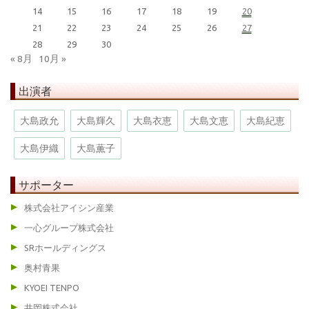
14
15
16
17
18
19
20
21
22
23
24
25
26
27
28
29
30
« 8月
10月 »
出演者
大島政允
大島輝久
大島衣恵
大島文恵
大島紀恵
大島伊織
大島薫子
サポーター
株式会社アイシン産業
一心グループ株式会社
SRホールディングス
奥村青果
KYOEI TENPO
井岡株式会社