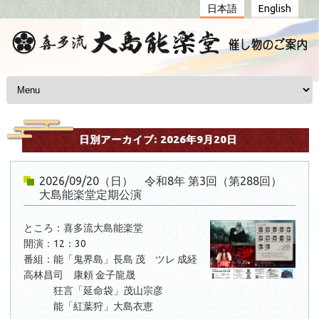
日本語
English
コンテンツへスキップ
日別アーカイブ:
2026年9月20日
2026/09/20（日） 令和8年 第3回（第288回）
大島能楽堂定期公演
ところ：喜多流大島能楽堂
開演：12：30
番組：能「鬼界島」長島 茂 ツレ 成経
高林昌司 康頼 金子龍晟
狂言「延命袋」茂山宗彦
能「紅葉狩」大島衣恵