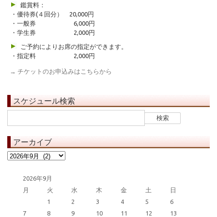
鑑賞料：
・優待券(４回分） 20,000円
・一般券 6,000円
・学生券 2,000円
ご予約によりお席の指定ができます。
・指定料 2,000円
→ チケットのお申込みはこちらから
スケジュール検索
検
索:
アーカイブ
ア
ー
カ
2026年9月
イ
月
火
水
木
金
土
日
ブ
1
2
3
4
5
6
7
8
9
10
11
12
13