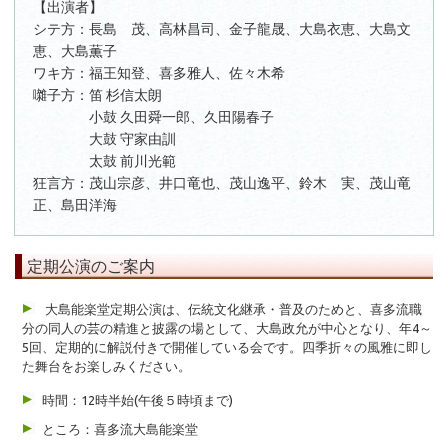
【出演者】
シテ方：長島 茂、高林昌司、金子龍晟、大島衣恵、大島文
恵、大島薫子
ワキ方：福王知登、喜多雅人、佐々木希
囃子方：笛 杉信太朗
小鼓 久田舜一郎、久田陽春子
大鼓 守家由訓
太鼓 前川光範
狂言方：茂山宗彦、井口竜也、茂山逸平、鈴木 実、茂山竜
正、島田洋海
定期公演のご案内
大島能楽堂定期公演は、伝統文化継承・普及のためと、喜多流職
分の同人の芸の精進と披露の場として、大島政允が中心となり、年4～
5回、定期的に解説付きで開催している会です。四季折々の風雅に即し
た舞台をお楽しみください。
時間：12時半始(午後５時頃まで)
ところ：喜多流大島能楽堂