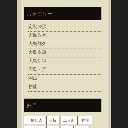
カテゴリー
定期公演
大島政允
大島輝久
大島衣恵
大島伊織
広島・呉
岡山
薪能
曲目
一角仙人
三輪
二人乱
井筒