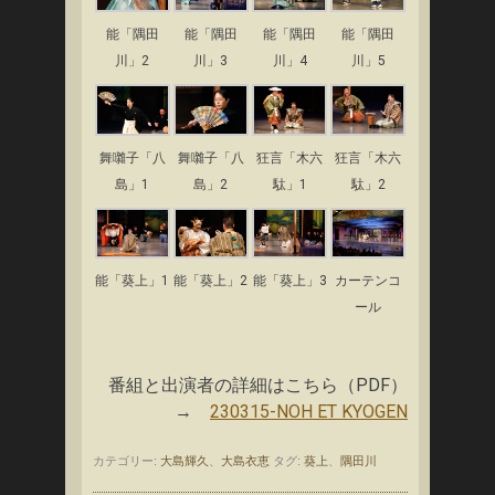
能「隅田
能「隅田
能「隅田
能「隅田
川」2
川」3
川」4
川」5
舞囃子「八
舞囃子「八
狂言「木六
狂言「木六
島」1
島」2
駄」1
駄」2
能「葵上」1
能「葵上」2
能「葵上」3
カーテンコ
ール
番組と出演者の詳細はこちら（PDF）
→
230315-NOH ET KYOGEN
カテゴリー:
大島輝久
、
大島衣恵
タグ:
葵上
、
隅田川