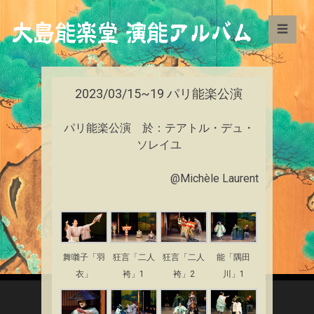
☰
2023/03/15~19 パリ能楽公演
パリ能楽公演 於：テアトル・デュ・
ソレイユ
@Michèle Laurent
舞囃子「羽
狂言「二人
狂言「二人
能「隅田
衣」
袴」1
袴」2
川」1