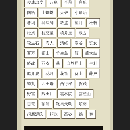
俊成忠度
八島
半蔀
唐船
国栖
土蜘蛛
天鼓
小鍛冶
巻絹
弱法師
敦盛
望月
杜若
松風
枕慈童
橋弁慶
歌占
殺生石
海人
清経
湯谷
班女
百万
福山
竹生島
箙
籠太鼓
経政
羽衣
翁
自然居士
舎利
船弁慶
花月
花筐
葵上
藤戸
蝉丸
西王母
西行桜
賀茂
野宮
隅田川
雲林院
雲雀山
雷電
鞆浦
鞍馬天狗
項羽
須磨源氏
頼政
高砂
鵺
鶴