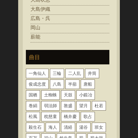
大島伊織
広島・呉
岡山
薪能
曲目
一角仙人
三輪
二人乱
井筒
俊成忠度
八島
半蔀
唐船
国栖
土蜘蛛
天鼓
小鍛冶
巻絹
弱法師
敦盛
望月
杜若
松風
枕慈童
橋弁慶
歌占
殺生石
海人
清経
湯谷
班女
百万
福山
竹生島
箙
籠太鼓