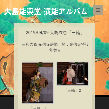
☰
2019/08/09 大島衣恵「三輪」
三和の森 光信寺薪能 於：光信寺特設
能舞台
「三輪」2
「三輪」1