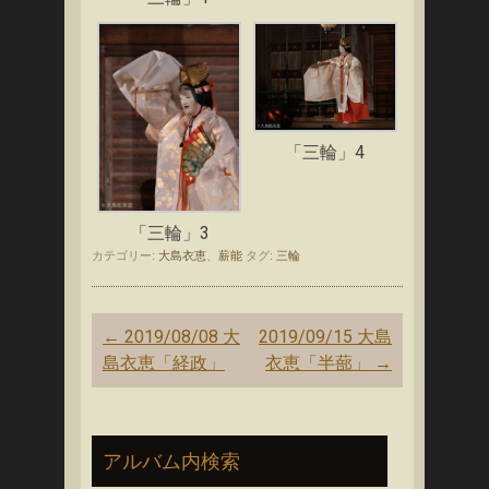
「三輪」4
「三輪」3
カテゴリー:
大島衣恵
、
薪能
タグ:
三輪
投
←
2019/08/08 大
2019/09/15 大島
稿
島衣恵「経政」
衣恵「半蔀」
→
ナ
ビ
ゲ
アルバム内検索
ー